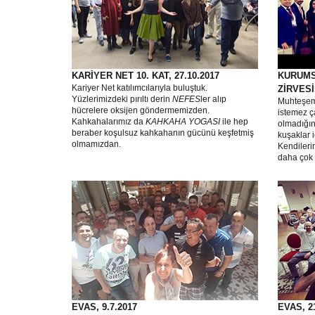
KARİYER NET 10. KAT, 27.10.2017
KURUMS
Kariyer Net katılımcılarıyla buluştuk.
ZİRVESİ,
Yüzlerimizdeki pırıltı derin
NEFES
ler alıp
Muhteşem 
hücrelere oksijen göndermemizden.
istemez ç
Kahkahalarımız da
KAHKAHA YOGASI
ile hep
olmadığın
beraber koşulsuz kahkahanın gücünü keşfetmiş
kuşaklar i
olmamızdan.
Kendilerin
daha çok 
EVAS, 9.7.2017
EVAS, 21