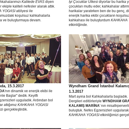
hkahalarımızı
Kalitede EVAS
diyen
İyi Çocuklar Ülkesi
diyorlar bu harika y
 ekiple kaliteli nefesler alarak attık.
çocukları mutlu eder, kahkahalar attırm
 YOGASI
atölyesi ile
harikalar yaratırken ben de bu genç, d
umuzdaki koşulsuz kahkahalarla
enerjik harika ekibi çocukların koşulsu
a ve buluşturmaya devam.
kahkahası ile buluşturdum
KAHKAHA 
etkinliğinde.
da, 15.3.2017
Wyndham Grand İstanbul Kalamı
IDA
'nın dinamik ve enerjik ekibi ile
1.3.2017
le Başlar" dedik. Keyifli
Mart ayına bol Kahkahalarla başladık.
zersizleri uyguladık. Ardından bol
Dergileri editörleriyle
WYNDHAM GR
r attığımız
KAHKAHA YOGASI
KALAMIŞ MARİNA
' nın misafirperver
izi gerçekleştirdik.
buluştuk. Nefes Egzersizleri uygularak
KAHKAHA YOGASI
etkinliğimizi gerçe