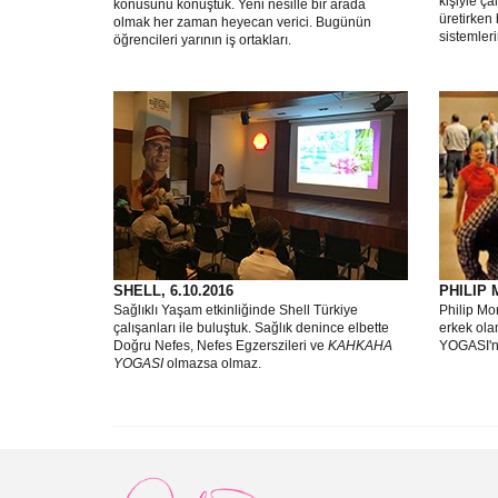
kişiyle ça
konusunu konuştuk. Yeni nesille bir arada
üretirke
olmak her zaman heyecan verici. Bugünün
sistemleri
öğrencileri yarının iş ortakları.
SHELL, 6.10.2016
PHILIP 
Sağlıklı Yaşam etkinliğinde Shell Türkiye
Philip Mo
çalışanları ile buluştuk. Sağlık denince elbette
erkek ola
Doğru Nefes, Nefes Egzerszileri ve
KAHKAHA
YOGASI'nı
YOGASI
olmazsa olmaz.