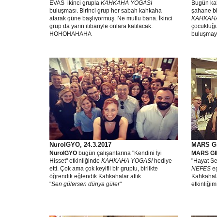
EVAS ikinci grupla
KAHKAHA YOGASI
Bugün ka
buluşması. Birinci grup her sabah kahkaha
şahane bir
atarak güne başlıyormuş. Ne mutlu bana. İkinci
KAHKAHA
grup da yarın itibariyle onlara katılacak.
çocukluğ
HOHOHAHAHA
buluşmay
NurolGYO, 24.3.2017
MARS Gı
NurolGYO
bugün çalışanlarına "Kendini İyi
MARS G
Hisset" etkinliğinde
KAHKAHA YOGASI
hediye
"Hayat Sen
etti. Çok ama çok keyifli bir gruptu, birlikte
NEFES
eg
öğrendik eğlendik Kahkahalar attık.
Kahkahala
"
Sen gülersen dünya güler
"
etkinliğim