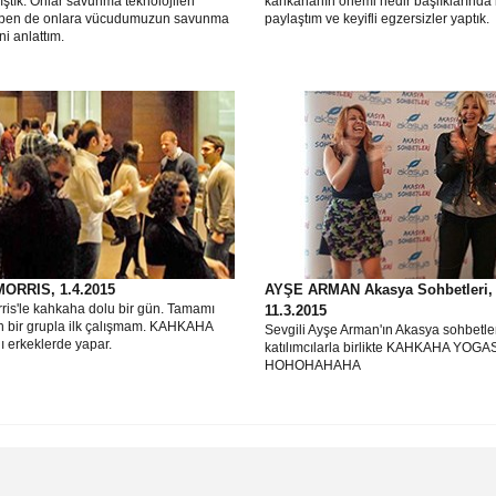
lıştık. Onlar savunma teknolojileri
kahkahanın önemi nedir başlıklarında b
n ben de onlara vücudumuzun savunma
paylaştım ve keyifli egzersizler yaptık.
ni anlattım.
MORRIS, 1.4.2015
AYŞE ARMAN Akasya Sohbetleri,
rris'le kahkaha dolu bir gün. Tamamı
11.3.2015
n bir grupla ilk çalışmam. KAHKAHA
Sevgili Ayşe Arman'ın Akasya sohbetle
 erkeklerde yapar.
katılımcılarla birlikte KAHKAHA YOGASI
HOHOHAHAHA