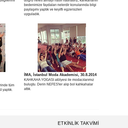
ilgilerimi
doğru nefes almayı nasıl hatırlatırız, kahkahanın
bedenimize faydaları nelerdir konularında bilgi
paylaşımı yaptık ve keyifli egzersizleri
uyguladık.
İMA, İstanbul Moda Akademisi, 30.8.2014
KAHKAHA YOGASI atölyesi ile modacılarımız
buluştu. Derin NEFES'ler alıp bol kahkahalar
rinde tüm
attık.
 yaptık.
ETKİNLİK TAKVİMİ