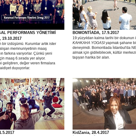
AL PERFORMANS YÖNETİMİ
BOMONTİADA, 17.9.2017
19.yüzyıldan kalma tarihi bir dokunun 
 19.10.2017
KAHKAHA YOGASI
yapmak şahane bi
bir izdüşümü. Kurumlar artık ister
deneyimdi. Bomontiada İstanbul'da 
alışan memnuniyetinin maaş
almak için gidilebilecek, kültür merkezi
ın farkına varıyorlar. Çünkü yeni
taşıyan harika bir alan.
çin maaş 6.sırada yer alıyor.
i geliştiren, değer veren firmalara
aidiyet duyuyorlar.
.5.2017
KidZania, 28.4.2017