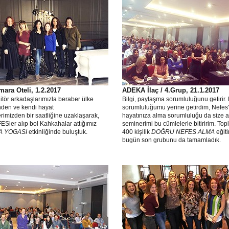
ara Oteli, 1.2.2017
ADEKA İlaç / 4.Grup, 21.1.2017
ditör arkadaşlarımızla beraber ülke
Bilgi, paylaşma sorumluluğunu getirir.
den ve kendi hayat
sorumluluğumu yerine getirdim, Nefes'
imizden bir saatliğine uzaklaşarak,
hayatınıza alma sorumluluğu da size ai
ESler alıp bol Kahkahalar attığımız
seminerimi bu cümlelerle bitiririm. To
 YOGASI
etkinliğinde buluştuk.
400 kişilik
DOĞRU NEFES ALMA
eğit
bugün son grubunu da tamamladık.