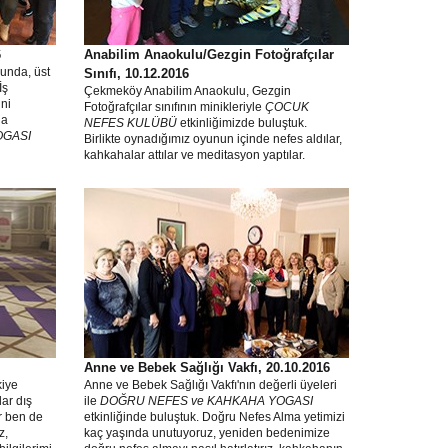
6
Anabilim Anaokulu/Gezgin Fotoğrafçılar
unda, üst
Sınıfı, 10.12.2016
İş
Çekmeköy Anabilim Anaokulu, Gezgin
ni
Fotoğrafçılar sınıfının minikleriyle
ÇOCUK
ha
NEFES KULÜBÜ
etkinliğimizde buluştuk.
OGASI
Birlikte oynadığımız oyunun içinde nefes aldılar,
kahkahalar attılar ve meditasyon yaptılar.
Anne ve Bebek Sağlığı Vakfı, 20.10.2016
kiye
Anne ve Bebek Sağlığı Vakfı'nın değerli üyeleri
lar dış
ile
DOĞRU NEFES ve KAHKAHA YOGASI
ar ben de
etkinliğinde buluştuk. Doğru Nefes Alma yetimizi
z,
kaç yaşında unutuyoruz, yeniden bedenimize