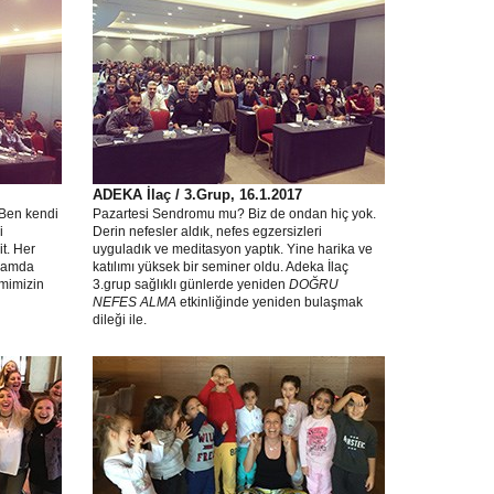
ADEKA İlaç / 3.Grup, 16.1.2017
 Ben kendi
Pazartesi Sendromu mu? Biz de ondan hiç yok.
i
Derin nefesler aldık, nefes egzersizleri
t. Her
uyguladık ve meditasyon yaptık. Yine harika ve
plamda
katılımı yüksek bir seminer oldu. Adeka İlaç
imimizin
3.grup sağlıklı günlerde yeniden
DOĞRU
NEFES ALMA
etkinliğinde yeniden bulaşmak
dileği ile.