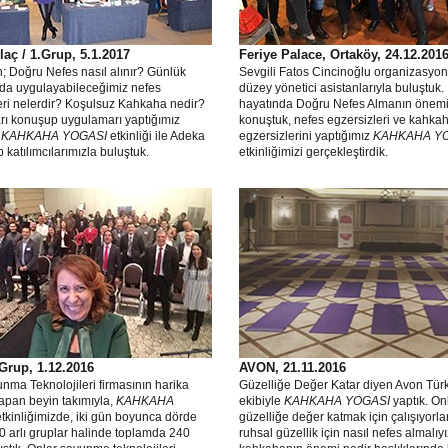
aç / 1.Grup, 5.1.2017
Feriye Palace, Ortaköy, 24.12.201
n; Doğru Nefes nasıl alınır? Günlük
Sevgili Fatos Cincinoğlu organizasyon
da uygulayabileceğimiz nefes
düzey yönetici asistanlarıyla buluştuk. 
eri nelerdir? Koşulsuz Kahkaha nedir?
hayatında Doğru Nefes Almanın önemi
rı konuşup uygulamarı yaptığımız
konuştuk, nefes egzersizleri ve kahka
r
KAHKAHA YOGASI
etkinliği ile Adeka
egzersizlerini yaptığımız
KAHKAHA Y
p katılımcılarımızla buluştuk.
etkinliğimizi gerçekleştirdik.
Grup, 1.12.2016
AVON, 21.11.2016
ma Teknolojileri firmasının harika
Güzelliğe Değer Katar diyen Avon Tür
yapan beyin takımıyla,
KAHKAHA
ekibiyle
KAHKAHA YOGASI
yaptık. On
tkinliğimizde, iki gün boyunca dörde
güzelliğe değer katmak için çalışıyorl
60 arlı gruplar halinde toplamda 240
ruhsal güzellik için nasıl nefes almalıyı