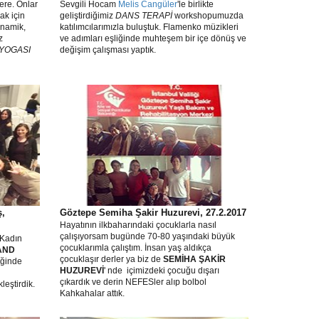
ere. Onlar
Sevgili Hocam
Melis Cangüler
'le birlikte
ak için
geliştirdiğimiz
DANS TERAPİ
workshopumuzda
inamik,
katılımcılarımızla buluştuk. Flamenko müzikleri
z
ve adımları eşliğinde muhteşem bir içe dönüş ve
YOGASI
değişim çalışması yaptık.
ş,
Göztepe Semiha Şakir Huzurevi, 27.2.2017
Hayatının ilkbaharındaki çocuklarla nasıl
çalışıyorsam bugünde 70-80 yaşındaki büyük
 Kadın
çocuklarımla çalıştım. İnsan yaş aldıkça
AND
çocuklaşır derler ya biz de
SEMİHA ŞAKİR
liğinde
HUZUREVİ
' nde içimizdeki çocuğu dışarı
çıkardık ve derin NEFESler alıp bolbol
kleştirdik.
Kahkahalar attık.