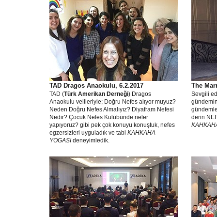
TAD Dragos Anaokulu, 6.2.2017
The Marm
TAD (
Türk Amerikan Derneği
) Dragos
Sevgili e
Anaokulu velileriyle; Doğru Nefes alıyor muyuz?
gündemin
Neden Doğru Nefes Almalıyız? Diyafram Nefesi
gündemler
Nedir? Çocuk Nefes Kulübünde neler
derin NEF
yapıyoruz? gibi pek çok konuyu konuştuk, nefes
KAHKAHA
egzersizleri uyguladık ve tabi
KAHKAHA
YOGASI
deneyimledik.