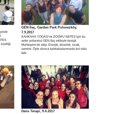
GEN İlaç, Garden Park Polonezköy,
içinde
7.9.2017
r
KAHKAHA YOGASI
ve
DOĞRU NEFES
için bu
NEFES
sefer yollarımız GEN İlaç ekibiyle kesişti.
 özelliği
Muhteşem bir ekip. Enerjik, dinamik, sıcak,
samimi. Öyle olunca kahkahalarımızda bol oldu
tabi.
Dans Terapi, 9.4.2017