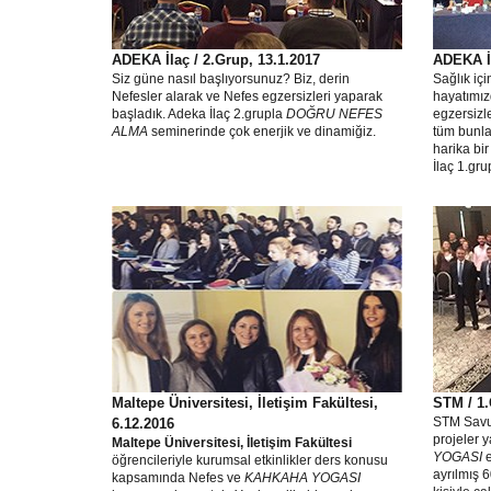
ADEKA İlaç / 2.Grup, 13.1.2017
ADEKA İl
Siz güne nasıl başlıyorsunuz? Biz, derin
Sağlık içi
Nefesler alarak ve Nefes egzersizleri yaparak
hayatımız
başladık. Adeka İlaç 2.grupla
DOĞRU NEFES
egzersizl
ALMA
seminerinde çok enerjik ve dinamiğiz.
tüm bunla
harika bi
İlaç 1.gru
Maltepe Üniversitesi, İletişim Fakültesi,
STM / 1.
STM Savun
6.12.2016
projeler 
Maltepe Üniversitesi, İletişim Fakültesi
YOGASI
e
öğrencileriyle kurumsal etkinlikler ders konusu
ayrılmış 
kapsamında Nefes ve
KAHKAHA YOGASI