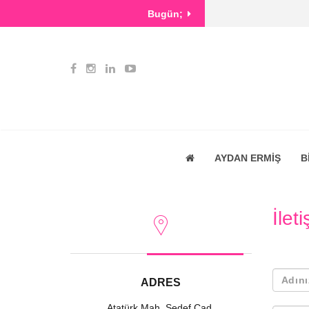
Bugün;
AYDAN ERMİŞ
B
İlet
ADRES
Atatürk Mah. Sedef Cad.