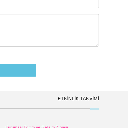
ETKİNLİK TAKVİMİ
Kurumsal Eğitim ve Gelişim Zirvesi