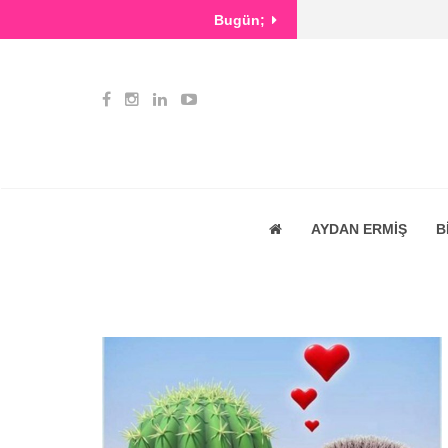
Bugün;
AYDAN ERMİŞ
B