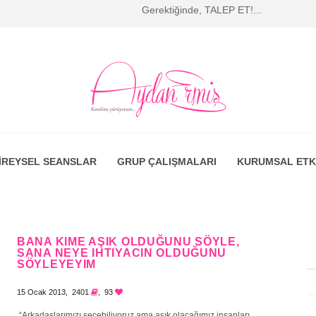
Gerektiğinde, TALEP ET!...
İREYSEL SEANSLAR
GRUP ÇALIŞMALARI
KURUMSAL ETK
BANA KIME AŞIK OLDUĞUNU SÖYLE,
SANA NEYE IHTIYACIN OLDUĞUNU
SÖYLEYEYIM
15 Ocak 2013, 2401
, 93
“Arkadaşlarımızı seçebiliyoruz ama aşık olacağımız insanları